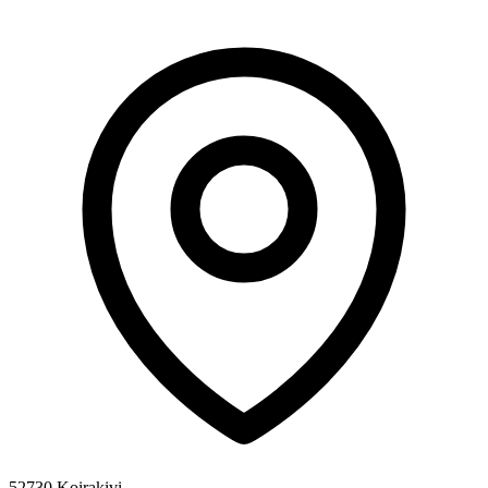
52730 Koirakivi