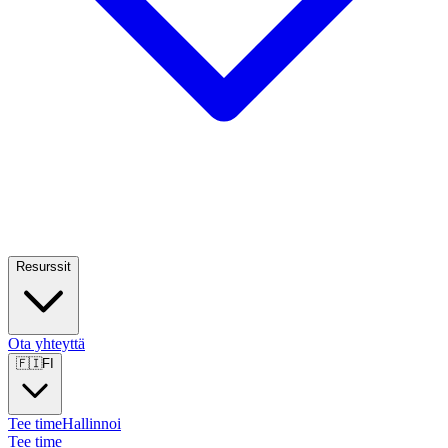
Resurssit
Ota yhteyttä
🇫🇮
FI
Tee time
Hallinnoi
Tee time