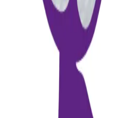
jassa suoraan puhelimestasi. Skannaa QR-koodi tai valitse kauppa.